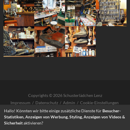
Copyrights © 2026 Schusterlädchen Lenz
Impressum
/
Datenschutz
/
Admin
/
Cookie-Einstellungen
Hallo! Könnten wir bitte einige zusätzliche Dienste für
Besucher-
Statistiken, Anzeigen von Werbung, Styling, Anzeigen von Videos &
Sicherheit
aktivieren?
kontakt@schusterlaedchen.de
·
01523 8410416